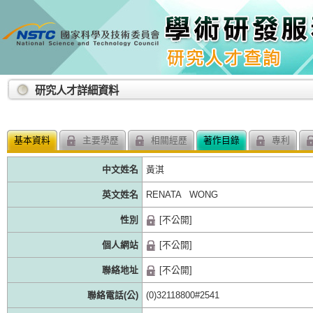
:::
研究人才詳細資料
基本資料
主要學歷
相關經歷
著作目錄
專利
中文姓名
黃淇
英文姓名
RENATA WONG
性別
[不公開]
個人網站
[不公開]
聯絡地址
[不公開]
聯絡電話(公)
(0)32118800#2541