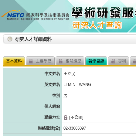
:::
研究人才詳細資料
基本資料
主要學歷
相關經歷
著作目錄
專利
中文姓名
王立民
英文姓名
LI-MIN WANG
性別
男
個人網站
聯絡地址
[不公開]
聯絡電話(公)
02-33665097