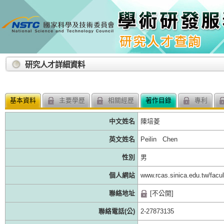
:::
研究人才詳細資料
基本資料
主要學歷
相關經歷
著作目錄
專利
中文姓名
陳培菱
英文姓名
Peilin Chen
性別
男
個人網站
www.rcas.sinica.edu.tw/facu
聯絡地址
[不公開]
聯絡電話(公)
2-27873135