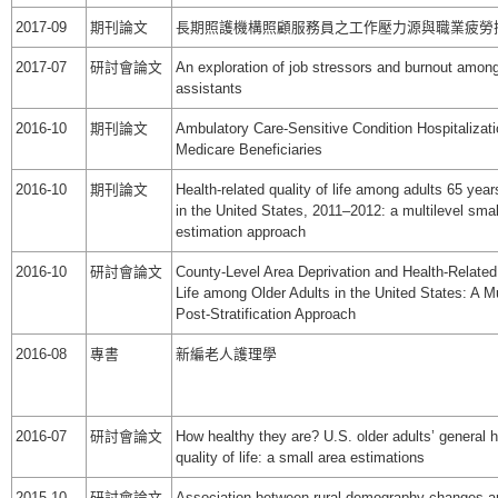
2017-09
期刊論文
長期照護機構照顧服務員之工作壓力源與職業疲勞
2017-07
研討會論文
An exploration of job stressors and burnout amon
assistants
2016-10
期刊論文
Ambulatory Care-Sensitive Condition Hospitaliza
Medicare Beneficiaries
2016-10
期刊論文
Health-related quality of life among adults 65 year
in the United States, 2011–2012: a multilevel smal
estimation approach
2016-10
研討會論文
County-Level Area Deprivation and Health-Related 
Life among Older Adults in the United States: A Mu
Post-Stratification Approach
2016-08
專書
新編老人護理學
2016-07
研討會論文
How healthy they are? U.S. older adults’ general h
quality of life: a small area estimations
2015-10
研討會論文
Association between rural demography changes a