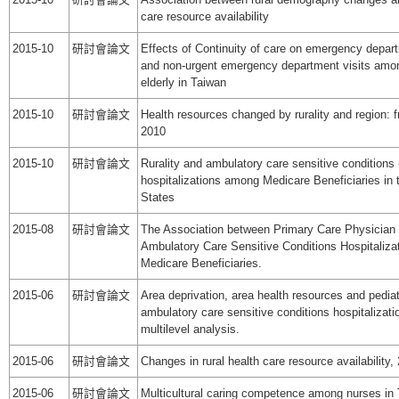
care resource availability
2015-10
研討會論文
Effects of Continuity of care on emergency depar
and non-urgent emergency department visits amo
elderly in Taiwan
2015-10
研討會論文
Health resources changed by rurality and region: 
2010
2015-10
研討會論文
Rurality and ambulatory care sensitive condition
hospitalizations among Medicare Beneficiaries in 
States
2015-08
研討會論文
The Association between Primary Care Physician
Ambulatory Care Sensitive Conditions Hospitalizat
Medicare Beneficiaries.
2015-06
研討會論文
Area deprivation, area health resources and pediat
ambulatory care sensitive conditions hospitalizati
multilevel analysis.
2015-06
研討會論文
Changes in rural health care resource availability
2015-06
研討會論文
Multicultural caring competence among nurses in