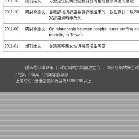
2011-10
期刊論文
可避免住院研究回顧對台灣基層醫療照護的意涵
2011-10
研討會論文
自我評核與評鑑委員評核結果的一致性探討：以20
家評鑑資料庫為例
2011-06
研討會論文
On relationship between hospital nurse staffing an
mortality in Taiwan
2011-01
期刊論文
台灣新移民女性與醫療衛生需要
隱私權保護政策
政府網站資料開放宣告
國科會網站安全政
/ 電話: / 傳真: / 資訊客服專線:
上班時間: 最佳瀏覽解析度為1366*768以上