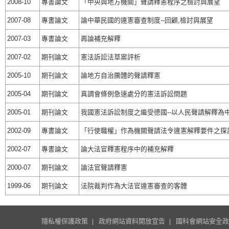
2008-10
專書論文
「中央與地方機關」聲請釋憲程序之檢討與展望
2007-08
專書論文
論中華民國的違憲審查制度--回顧,檢討與展望
2007-03
專書論文
再論補充解釋
2007-02
期刊論文
憲法訴訟法草案評析
2005-10
期刊論文
論地方自治團體的聲請釋憲
2005-04
期刊論文
真調會條例急速處分的憲法訴訟問題
2005-01
期刊論文
我國憲法訴訟制度之繼受德國--以人民聲請解釋為
2002-09
專書論文
「行使職權」作為機關聲請法令違憲解釋要件之探
2002-07
專書論文
論大法官釋憲程序中的補充解釋
2000-07
期刊論文
論法官聲請釋憲
1999-06
期刊論文
法院裁判作為大法官違憲審查的客體
隱私權保護政策
政府網站資料開放宣告
國科會網站安全政