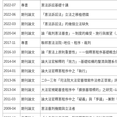
2022-07
專書
憲法訴訟基礎十講
2022-06
期刊論文
「憲法訴訟法」立法之移植德國
2022-03
期刊論文
「憲法訴訟法」的幾個立法缺失
2020-04
期刊論文
論「裁判憲法審查」－制度的繼受、施行與展望（
2017-11
專書
聯邦憲法法院--地位、程序、裁判
2016-10
期刊論文
論「憲法上原則重要性」－一個釋憲程序基礎概念
2014-04
期刊論文
論大法官解釋的「效力」--基礎結構的釐清與體系化
2014-01
期刊論文
論大法官釋憲程序中之「執行」
2013-06
期刊論文
二0一三年「司法院大法官審理案件法修正草案」
2013-04
期刊論文
大法官規範審查程序中「擴張審理標的」之研究--以
2011-03
期刊論文
論大法官釋憲程序中之「疑義」與「爭議」--兼對
2009-04
期刊論文
憲法審判機關與立法者