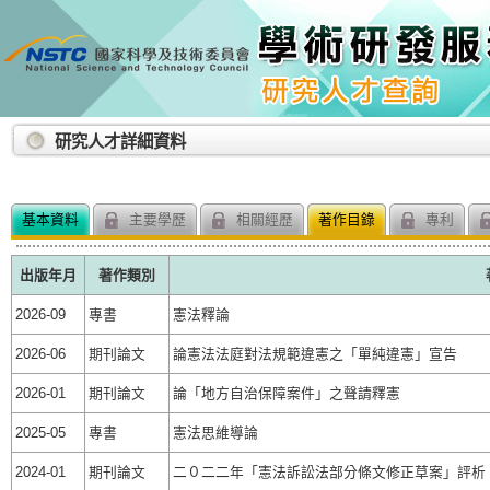
:::
研究人才詳細資料
基本資料
主要學歷
相關經歷
著作目錄
專利
出版年月
著作類別
2026-09
專書
憲法釋論
2026-06
期刊論文
論憲法法庭對法規範違憲之「單純違憲」宣告
2026-01
期刊論文
論「地方自治保障案件」之聲請釋憲
2025-05
專書
憲法思維導論
2024-01
期刊論文
二０二二年「憲法訴訟法部分條文修正草案」評析