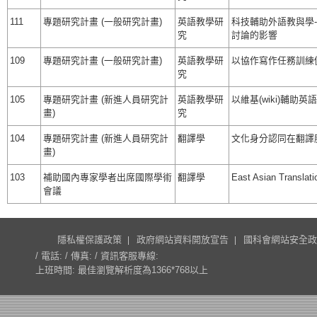
111
專題研究計畫 (一般研究計畫)
英語教學研
科技輔助外語教與學
究
討論的影響
109
專題研究計畫 (一般研究計畫)
英語教學研
以協作寫作任務訓練
究
105
專題研究計畫 (新進人員研究計
英語教學研
以維基(wiki)輔助
畫)
究
104
專題研究計畫 (新進人員研究計
翻譯學
文化身分認同在翻譯
畫)
103
補助國內專家學者出席國際學術
翻譯學
East Asian Translat
會議
隱私權保護政策
政府網站資料開放宣告
國科會網站安全政
/ 電話: / 傳真: / 資訊客服專線:
上班時間: 最佳瀏覽解析度為1366*768以上