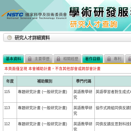
:::
研究人才詳細資料
基本資料
主要學歷
相關經歷
著作目錄
專利
本頁面僅呈現 本會補助計畫，不含其他部會或跨部會計畫
年度
補助類別
學門代碼
115
專題研究計畫 (一般研究計畫)
英語教學研
英語學習者對生成式
究
113
專題研究計畫 (一般研究計畫)
英語教學研
協作式跨組同儕反饋
究
112
專題研究計畫 (一般研究計畫)
英語教學研
同儕反饋反思對科技
究