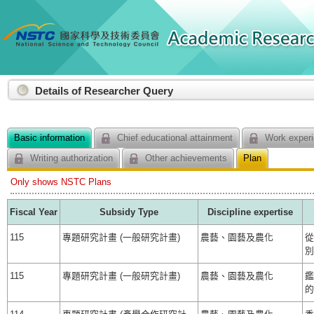
:::
Details of Researcher Query
Basic information
Chief educational attainment
Work experi
Writing authorization
Other achievements
Plan
Only shows NSTC Plans
Fiscal Year
Subsidy Type
Discipline expertise
115
專題研究計畫 (一般研究計畫)
農藝、園藝及農化
從
別
115
專題研究計畫 (一般研究計畫)
農藝、園藝及農化
鑑
的