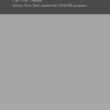
/ Tel: / Fax: / Hotline:
Service Time: Best viewed with 1024x768 resolution