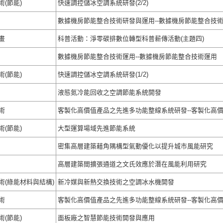
(節能)
快速調控儲冰空調系統研發(2/2)
數據機房節能整合技術研發與運用--數據機房節能整合技術研
畫
科普活動：淨零碳排數位轉型科普薪傳活動(主題四)
數據機房節能整合技術運用--數據機房節能整合技術運用
(節能)
快速調控儲冰空調系統研發(1/2)
液態氮冷能回收之空調節能系統開發
術
客製化高價值產品之先進多功能整線系統研發--客製化高價值
(節能)
大型運算場域先進節能系統
密集高層建築藉角隅構型氣動優化以提升城市風能研究
高層建築間擴張通道之文氏效應於潛在風能利用研究
術(綠能材料與結構)
新冷媒與新熱交換技術之空調冰水機開發
術
客製化高價值產品之先進多功能整線系統研發--客製化高價值
(節能)
面板廠之智慧節能技術開發與應用