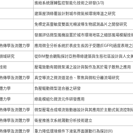
進給系統運轉監控智能化技術之研發(1/3)
建築屋頂綠覆設計對城市微氣候環境降溫之研究
免標定高靈敏度雙面光柵波導生物感測晶片之開發研究
發展評估微型風機設置於城市環境地區之細部風場模擬技
熱傳學及流體力學
應用微全分析系統於表皮生長因子受體(EGFR)過度表現
領域研究
從BIM整合觀點探討亞熱帶綠建築與生態社區設計與人文
技術
壓電致動有閥微泵浦之設計與製作及其於電子散熱之應用
熱傳學及流體力學
真空導流之微流道混合、聚焦與微粒分離流場研究
體力學
負壓驅動微型混合器之研發
體力學
綠能模組化微流元件研發應用
熱傳學及流體力學
微型壓電合成噴流致動器設計與其應用於主動式氣流控制
熱傳學及流體力學
衛星推進次系統濺動分析技術建立
熱傳學及流體力學
重力降低環境條件下液氣界面運動行為探討(II)