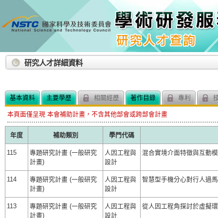
:::
研究人才詳細資料
基本資料
主要學歷
相關經歷
著作目錄
專利
技
本頁面僅呈現 本會補助計畫，不含其他部會或跨部會計畫
年度
補助類別
學門代碼
115
專題研究計畫 (一般研究
人因工程與
混合實境介面特徵與互動模
計畫)
設計
114
專題研究計畫 (一般研究
人因工程與
智慧型手機分心對行人過馬
計畫)
設計
113
專題研究計畫 (一般研究
人因工程與
從人因工程角探討於虛擬環
計畫)
設計