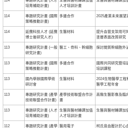
114
專題研究計畫 (人才
生醫與醫材轉譯加值
生醫與醫材轉譯加值人才
培育補助計畫)
人才培訓計畫
114
專題研究計畫 (國際
多邊合作
2025產業未來展
策略推動計畫)
114
延攬科技人才 (延攬
生醫材料
提升血管支架用可
博士後研究人才)
塗層表面改質研究
113
專題研究計畫 (一般
醫工、骨科、幹細胞
探討間質幹細胞外
研究計畫)
113
專題研究計畫 (國際
多邊合作
國際共同研究暨培訓
策略推動計畫)
培訓課程
113
國內舉辦國際學術
生醫材料
2024生物醫學工
研討會
醫學工程年會
113
專題研究計畫 (產學
產學技術聯盟合作計
高階生醫影像及臨床A
技術聯盟合作計畫)
畫
113
專題研究計畫 (人才
生醫與醫材轉譯加值
生醫與醫材轉譯加值人才
培育補助計畫)
人才培訓計畫
112
專題研究計畫 (產學
醫用電子
柯氏音血壓計於心