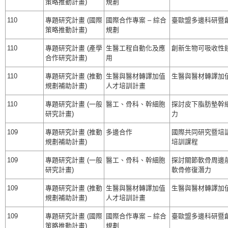
策略推動計畫)
規劃
110
專題研究計畫 (國際
國際合作專案 – 綜合
臺歐盟多邊科研暨創新
策略推動計畫)
規劃
110
專題研究計畫 (產學
生醫工程自動化及應
創新生物可吸收性
合作研究計畫)
用
110
專題研究計畫 (推動
生醫與醫材轉譯加值
生醫與醫材轉譯加值人才
規劃補助計畫)
人才培訓計畫
110
專題研究計畫 (一般
醫工、骨科、幹細胞
探討皮下脂肪墊幹
研究計畫)
力
109
專題研究計畫 (推動
多邊合作
國際共同研究暨培訓
規劃補助計畫)
培訓課程
109
專題研究計畫 (一般
醫工、骨科、幹細胞
探討關節軟骨周邊
研究計畫)
軟骨修復潛力
109
專題研究計畫 (推動
生醫與醫材轉譯加值
生醫與醫材轉譯加值人才
規劃補助計畫)
人才培訓計畫
109
專題研究計畫 (國際
國際合作專案 – 綜合
臺歐盟多邊科研暨創新
策略推動計畫)
規劃