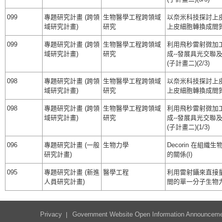
099
專題研究計畫 (跨領
生物醫學工程跨領域
以奈米科技探討上皮
域研究計畫)
研究
上皮細胞轉換成間質
099
專題研究計畫 (跨領
生物醫學工程跨領域
利用飛秒雷射微加
域研究計畫)
研究
成--發展具光交
(子計畫二)(2/3)
098
專題研究計畫 (跨領
生物醫學工程跨領域
以奈米科技探討上皮
域研究計畫)
研究
上皮細胞轉換成間質
098
專題研究計畫 (跨領
生物醫學工程跨領域
利用飛秒雷射微加
域研究計畫)
研究
成--發展具光交
(子計畫二)(1/3)
096
專題研究計畫 (一般
生物力學
Decorin 在
研究計畫)
的關係(I)
095
專題研究計畫 (新進
醫學工程
利用雷射鑷來直接量
人員研究計畫)
間的單一分子生物力
Privacy
Government Website Open Information Announcem