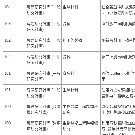
104
專題研究計畫 (一般
生醫材料
結合新型注射式溫
研究計畫)
與血小板濃厚血漿
103
專題研究計畫 (一般
骨科
探討肱二頭肌肌腱
研究計畫)
102
專題研究計畫 (一般
加工與製造
創新雷射加工精密
研究計畫)
102
專題研究計畫 (一般
骨科
肱二頭肌長頭肌腱
研究計畫)
101
專題研究計畫 (一般
麻醉科
評估Isoflura
研究計畫)
用
101
專題研究計畫 (一般
生醫材料
使用內皮先驅細胞,
研究計畫)
管化再生醫學之協
100
專題研究計畫 (跨領
生物醫學工程跨領域
以奈米科技探討上皮
域研究計畫)
研究
上皮細胞轉換成間質
100
專題研究計畫 (跨領
生物醫學工程跨領域
利用飛秒雷射微加
域研究計畫)
研究
成--發展具光交
(子計畫二)(3/3)