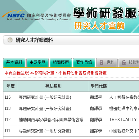
:::
研究人才詳細資料
基本資料
主要學歷
相關經歷
著作目錄
專利
技術
本頁面僅呈現 本會補助計畫，不含其他部會或跨部會計畫
年度
補助類別
學門代碼
115
專題研究計畫 (一般研究計畫)
翻譯學
人工智慧在宗教
113
專題研究計畫 (一般研究計畫)
翻譯學
機器翻譯中的意
112
補助國內專家學者出席國際學術會議
翻譯學
TREXTUALITY – I
111
專題研究計畫 (一般研究計畫)
翻譯學
中國戰狼外交中