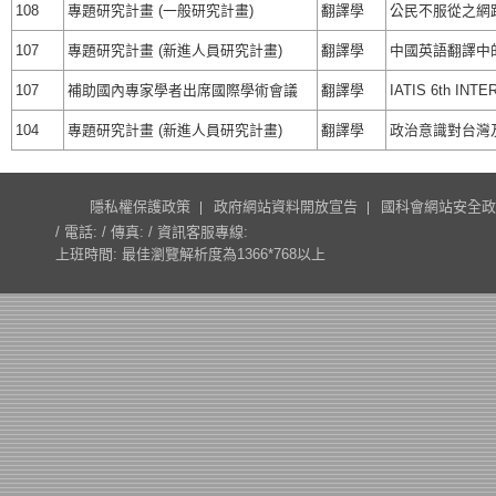
108
專題研究計畫 (一般研究計畫)
翻譯學
公民不服從之網路
107
專題研究計畫 (新進人員研究計畫)
翻譯學
中國英語翻譯中
107
補助國內專家學者出席國際學術會議
翻譯學
IATIS 6th IN
104
專題研究計畫 (新進人員研究計畫)
翻譯學
政治意識對台灣及中
隱私權保護政策
政府網站資料開放宣告
國科會網站安全政
/ 電話: / 傳真: / 資訊客服專線:
上班時間: 最佳瀏覽解析度為1366*768以上