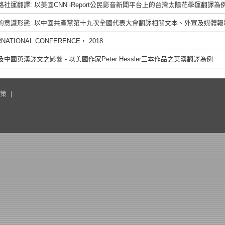
社運翻譯: 以美國CNN iReport公民影音新聞平台上的台灣太陽花學運翻譯為
的意識形態: 以中國共產黨第十九次全國代表大會翻譯相關文本、外宣及媒體報
TERNATIONAL CONFERENCE， 2018
國英漢譯文之影響 - 以美國作家Peter Hessler三本作品之英漢翻譯為例
策